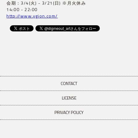
会期：3/4(火) - 3/21(日) ※月火休み

http://www.ygion.com/
CONTACT
LICENSE
PRIVACY POLICY