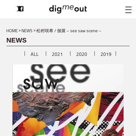
digmeout
HOME
NEWS
松村咲希 / 個展 – see saw scene –
NEWS
ALL
2021
2020
2019