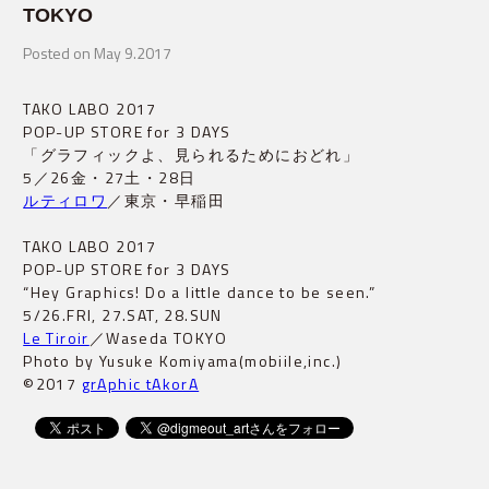
TOKYO
Posted on May 9.2017
TAKO LABO 2017
POP-UP STORE for 3 DAYS
「グラフィックよ、見られるためにおどれ」
5／26金・27土・28日
ルティロワ
／東京・早稲田
TAKO LABO 2017
POP-UP STORE for 3 DAYS
“Hey Graphics! Do a little dance to be seen.”
5/26.FRI, 27.SAT, 28.SUN
Le Tiroir
／Waseda TOKYO
Photo by Yusuke Komiyama(mobiile,inc.)
©2017
grAphic tAkorA