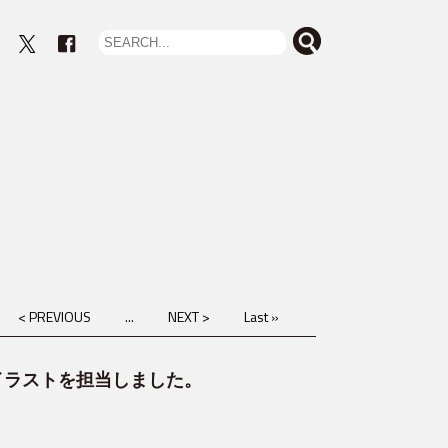
eout
< PREVIOUS
...
NEXT >
Last »
イラストを担当しました。