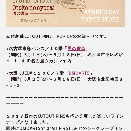
立体刺繍CUTOUT PINS、POP UPのお知らせです。
•名古屋東急ハンズ／１０階「
男の書斎
」
［期間］6月１日(木)〜６月１８日(日) 名古屋市中区名駅
１−１−４ JR名古屋タカシマヤ内
•大阪 LUCUA１１００／７階「
DMOARTS
」
［期間］6月２日(金)〜６月１８日(日) 大阪市北区梅田３
−１−３
ーーーーーーーーーーーーーーーーーーーーーーーーーー
ーーーー
２０１７新作のCUTOUT PINSも揃い充実した楽しいライン
ナップとなりました。
同時にDMOARTSでは“MY FIRST ART”のジークレープリン