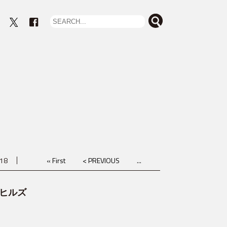
eout
18
« First
< PREVIOUS
...
本木ヒルズ