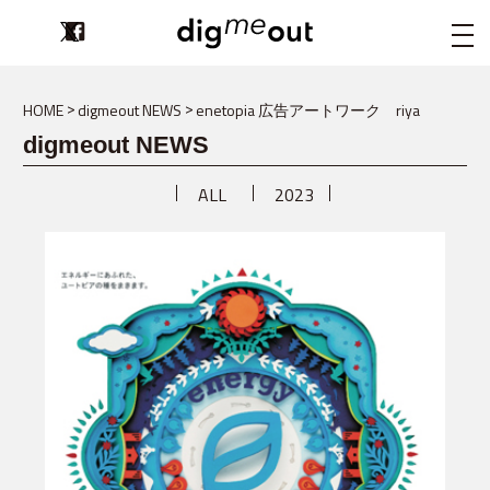
digmeout
HOME
digmeout NEWS
enetopia 広告アートワーク riya
digmeout NEWS
ALL
2023