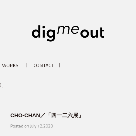
digm
WORKS
CONTACT
展」
CHO-CHAN／「四一二六展」
Posted on July 12.2020