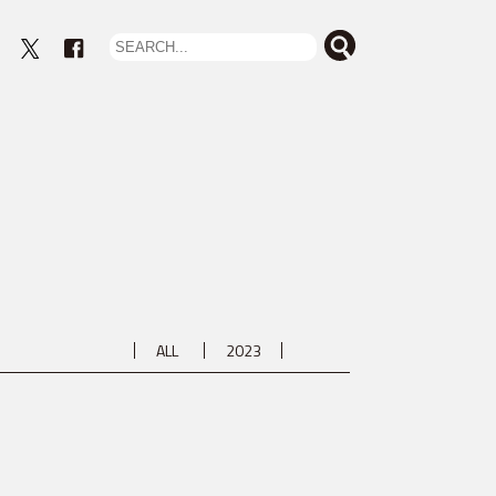
eout
ALL
2023