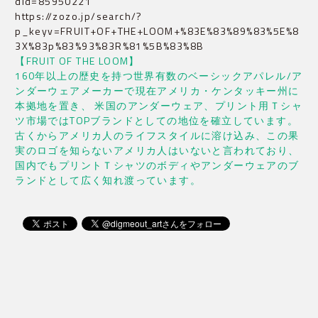
did=85950221
https://zozo.jp/search/?
p_keyv=FRUIT+OF+THE+LOOM+%83E%83%89%83%5E%8
3X%83p%83%93%83R%81%5B%83%8B
【FRUIT OF THE LOOM】
160年以上の歴史を持つ世界有数のベーシックアパレル/ア
ンダーウェアメーカーで現在アメリカ・ケンタッキー州に
本拠地を置き、 米国のアンダーウェア、プリント用Ｔシャ
ツ市場ではTOPブランドとしての地位を確立しています。
古くからアメリカ人のライフスタイルに溶け込み、この果
実のロゴを知らないアメリカ人はいないと言われており、
国内でもプリントＴシャツのボディやアンダーウェアのブ
ランドとして広く知れ渡っています。