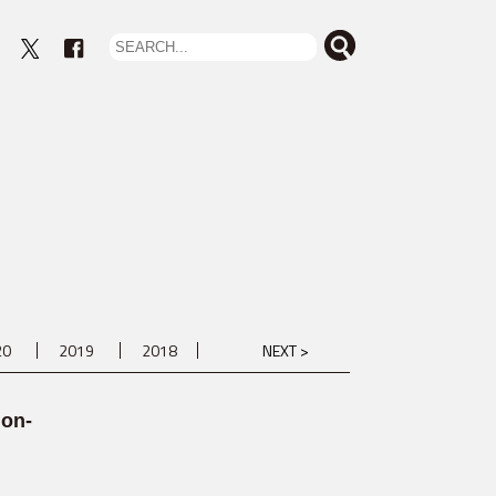
eout
20
2019
2018
NEXT >
on-