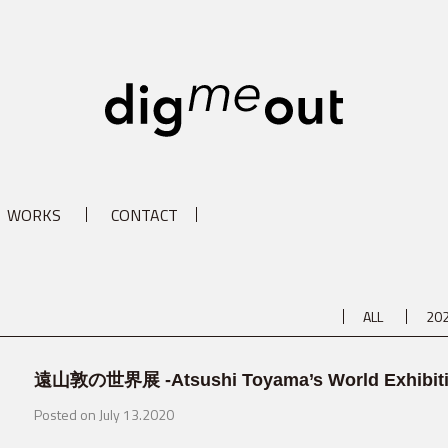
digm
WORKS
CONTACT
ALL
20
遠山敦の世界展 -Atsushi Toyama’s World Exhibiti
Posted on July 13.2020