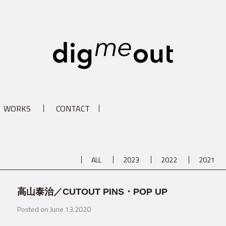
digm
WORKS
CONTACT
ALL
2023
2022
2021
高山泰治／CUTOUT PINS・POP UP
Posted on June 13.2020