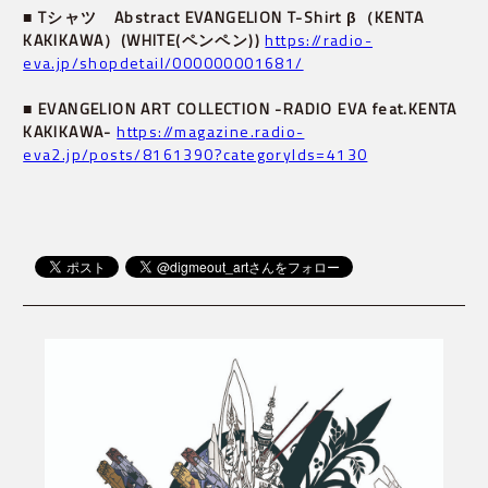
■ Tシャツ　Abstract EVANGELION T-Shirt β（KENTA 
KAKIKAWA）(WHITE(ペンペン))
https://radio-
eva.jp/shopdetail/000000001681/
■ EVANGELION ART COLLECTION -RADIO EVA feat.KENTA 
KAKIKAWA-
https://magazine.radio-
eva2.jp/posts/8161390?categoryIds=4130