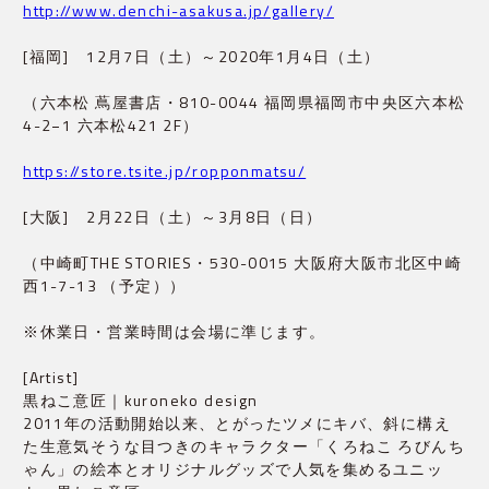
http://www.denchi-asakusa.jp/gallery/
[福岡]　12月7日（土）～2020年1月4日（土）
（六本松 蔦屋書店・810-0044 福岡県福岡市中央区六本松
4-2−1 六本松421 2F）
https://store.tsite.jp/ropponmatsu/
[大阪]　2月22日（土）～3月8日（日）
（中崎町THE STORIES・530-0015 大阪府大阪市北区中崎
西1-7-13 （予定））
※休業日・営業時間は会場に準じます。
[Artist]
黒ねこ意匠｜kuroneko design
2011年の活動開始以来、とがったツメにキバ、斜に構え
た生意気そうな目つきのキャラクター「くろねこ ろびんち
ゃん」の絵本とオリジナルグッズで人気を集めるユニッ