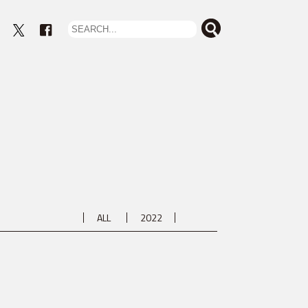
eout
ALL
2022