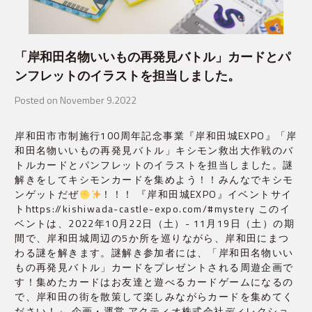
「岸和田名物いいもの再発見バトル」カードとパ
ンフレットのイラストを担当しました。
Posted on November 9.2022
岸和田市市制施行100周年記念事業『岸和田城EXPO』「岸
和田名物いいもの再発見バトル」キシモン救出大作戦のバ
トルカードとパンフレットのイラストを担当しました。謎
解きをしてキシモンカードを集めよう！！みんなでキシモ
ンゲットだぜ
！！！ 『岸和田城EXPO』イベントサイ
トhttps://kishiwada-castle-expo.com/#mystery このイ
ベントは、2022年10月22日（土）- 11月19日（土）の期
間で、岸和田城周辺の5か所を巡りながら、岸和田にまつ
わる謎を解きます。謎解き参加者には、「岸和田名物いい
もの再発見バトル」カードをプレゼントされる周遊企画で
す！集めたカードはお友達と遊べるカードゲームになるの
で、岸和田の街を散策して楽しみながらカードを集めてく
ださい！』 企画・運営 アクティオ株式会社ディレクショ