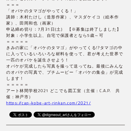
＝＝＝
「オバケのタマゴがやってくる！」
講師：木村たけし（造形作家）、マスダケイコ（絵本作
家）、田岡和也（画家）
申込締め切り：7月31日(土)　【※募集は終了しました】
対象：小学生以上、自宅で保護者となら5歳～可
＝＝＝＝＝
きみの家に「オバケのタマゴ」がやってくる!?タマゴの中
に入っているいろいろな材料を使って、君が考えた世界で
一匹のオバケを誕生させよう！
オバケが完成したら写真を撮って送ってね。最後にみんな
のオバケの写真で、プチムービー「オバケの集会」が完成
します！
＝＝＝＝＝
アート林間学校2021 どこでも図工室（主催：C.A.P.　共
催：神戸市）
https://cap-kobe-art-rinkan.com/2021/