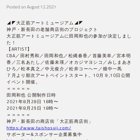
Posted on August 12.2021
◢◤大正筋アートミュージアム◢◤
神戸・新長田の老舗商店街のプロジェクト
大正筋アートミュージアムに田岡和也の参加が決定しまし
た！
【ARTIST】
CBA／田村秀和／田岡和也／松縄春香／首藤美幸／宮本明
香／三名あたし／佐藤未瑛／オカジマヨシコ／みしまあき
ひろ／松本真之／中元俊介／松井コーヘー／畑中一馬
７月より順次アートペイントスタート。10月９,10日公開
イベント開催。
＝＝＝＝＝
田岡和也 公開制作日時
2021年8月28日 18時〜
2021年8月29日 18時〜
＝＝＝＝＝
神戸・新長田の商店街「大正筋商店街」
https://www.taishosuji.com/
サポーター&スポンサー企業募集中