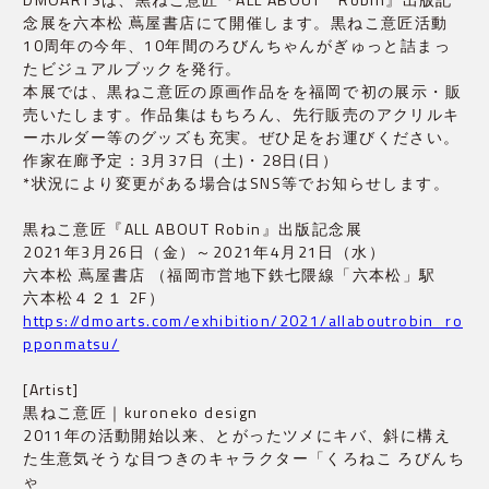
念展を六本松 蔦屋書店にて開催します。黒ねこ意匠活動
10周年の今年、10年間のろびんちゃんがぎゅっと詰まっ
たビジュアルブックを発行。

本展では、黒ねこ意匠の原画作品をを福岡で初の展示・販
売いたします。作品集はもちろん、先行販売のアクリルキ
ーホルダー等のグッズも充実。ぜひ足をお運びください。
作家在廊予定：3月37日（土)・28日(日）
*状況により変更がある場合はSNS等でお知らせします。
黒ねこ意匠『ALL ABOUT Robin』出版記念展
2021年3月26日（金）～2021年4月21日（水）
六本松 蔦屋書店 （福岡市営地下鉄七隈線「六本松」駅　
六本松４２１ 2F）
https://dmoarts.com/exhibition/2021/allaboutrobin_ro
pponmatsu/
[Artist]
黒ねこ意匠｜kuroneko design
2011年の活動開始以来、とがったツメにキバ、斜に構え
た生意気そうな目つきのキャラクター「くろねこ ろびんち
ゃ