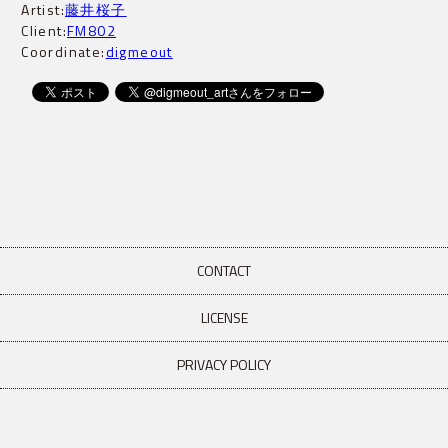
Artist:
藤井桜子
Client:
FM802
Coordinate:
digmeout
CONTACT
LICENSE
PRIVACY POLICY