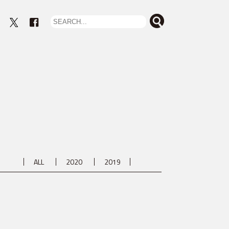
eout
ALL
2020
2019