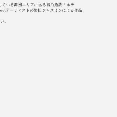
始動している舞洲エリアにある宿泊施設「ホテ
eoutアーティストの野田ジャスミンによる作品
さい。