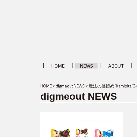
HOME
NEWS
ABOUT
HOME
digmeout NEWS
魔法の髪留め”Kamipi
digmeout NEWS