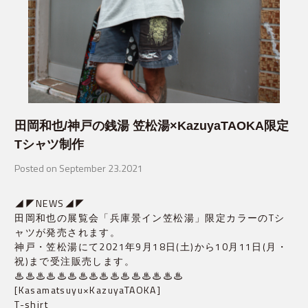
田岡和也/神戸の銭湯 笠松湯×KazuyaTAOKA限定
Tシャツ制作
Posted on September 23.2021
◢◤NEWS◢◤
田岡和也の展覧会「兵庫景イン笠松湯」限定カラーのTシ
ャツが発売されます。
神戸・笠松湯にて2021年9月18日(土)から10月11日(月・
祝)まで受注販売します。
♨︎♨︎♨︎♨︎♨︎♨︎♨︎♨︎♨︎♨︎♨︎♨︎♨︎♨︎♨︎♨︎
[Kasamatsuyu×KazuyaTAOKA]
T-shirt