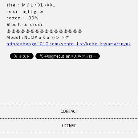
size： M / L / XL /XXL
color：light gray
cotton：100％
※built-to-order.
♨︎♨︎♨︎♨︎♨︎♨︎♨︎♨︎♨︎♨︎♨︎♨︎♨︎♨︎♨︎♨︎
Model : NUMA a.k.a カントク
https://hyogo1010.com/sento_list/kobe-kasamatsuyu/
CONTACT
LICENSE