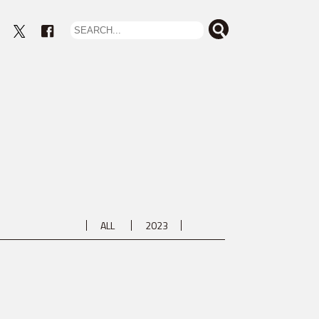
eout
ALL
2023