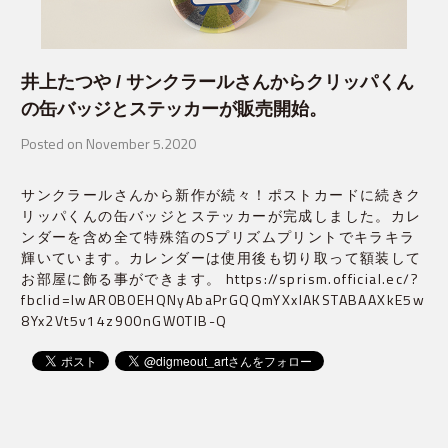
井上たつや / サンクラールさんからクリッパくん
の缶バッジとステッカーが販売開始。
Posted on November 5.2020
サンクラールさんから新作が続々！ポストカードに続きク
リッパくんの缶バッジとステッカーが完成しました。カレ
ンダーを含め全て特殊箔のSプリズムプリントでキラキラ
輝いています。カレンダーは使用後も切り取って額装して
お部屋に飾る事ができます。 https://sprism.official.ec/?
fbclid=IwAR0B0EHQNyAbaPrGQQmYXxIAKSTABAAXkE5w
8Yx2Vt5v14z900nGW0TIB-Q