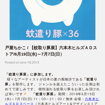
戸屋ちかこ / 【蚊取り豚展】六本木ヒルズＡＤス
トア/6月19日(水)～7月7日(日）
Posted on June 18.2019
「蚊遣り豚展」に参加します。
様々なアーティストが日本の夏の風物詩である
「蚊遣り
豚」
を製作します。 ジャンルを超えたこういった企画は初
めてで楽しみです。 個性溢れる蚊取り豚をお楽しみ頂けれ
ば幸いです
「蚊遣り豚展」
期間：2018年6月19日
(水)～7月7日(日) 11：00～21：00 / 無休 会場：
六本木ヒ
ルズＡＤスペース
（六本木ヒルズアート&デザインストア